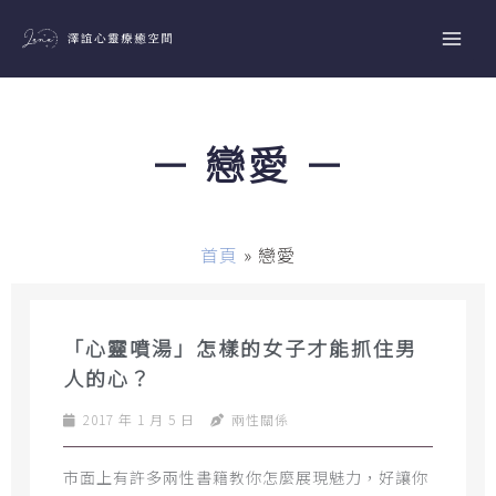
跳
至
主
要
內
－ 戀愛 －
容
首頁
»
戀愛
「心靈噴湯」怎樣的女子才能抓住男
人的心？
2017 年 1 月 5 日
兩性關係
市面上有許多兩性書籍教你怎麼展現魅力，好讓你