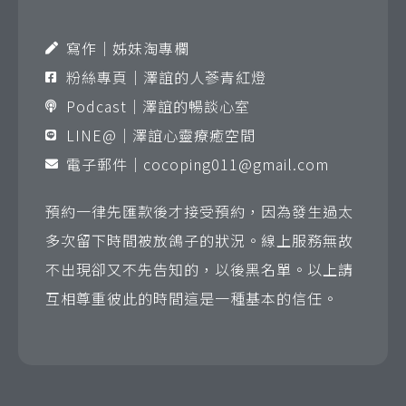
寫作｜姊妹淘專欄
粉絲專頁｜澤誼的人蔘青紅燈
Podcast｜澤誼的暢談心室
LINE@｜澤誼心靈療癒空間
電子郵件｜
cocoping011@gmail.com
預約一律先匯款後才接受預約，因為發生過太
多次留下時間被放鴿子的狀況。線上服務無故
不出現卻又不先告知的，以後黑名單。以上請
互相尊重彼此的時間這是一種基本的信任。