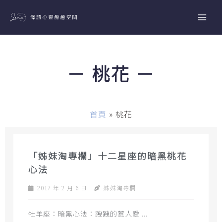
跳
至
主
要
內
－ 桃花 －
容
首頁
»
桃花
「姊妹淘專欄」十二星座的暗黑桃花
心法
2017 年 2 月 6 日
姊妹淘專欄
牡羊座：暗黑心法：跩跩的惹人愛 ...