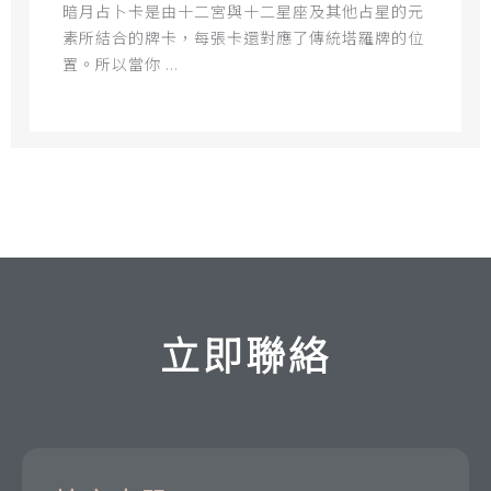
暗月占卜卡是由十二宮與十二星座及其他占星的元
素所結合的牌卡，每張卡還對應了傳統塔羅牌的位
置。所以當你 ...
立即聯絡