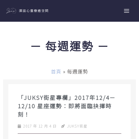
跳
至
主
要
內
－ 每週運勢 －
容
首頁
»
每週運勢
「JUKSY街星專欄」2017年12/4－
12/10 星座運勢：即將面臨抉擇時
刻！
2017 年 12 月 4 日
JUKSY街星