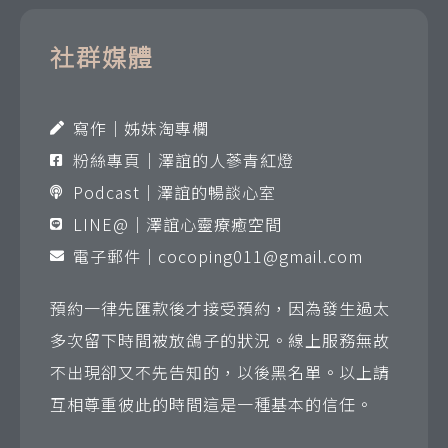
社群媒體
寫作｜姊妹淘專欄
粉絲專頁｜澤誼的人蔘青紅燈
Podcast｜澤誼的暢談心室
LINE@｜澤誼心靈療癒空間
電子郵件｜
cocoping011@gmail.com
預約一律先匯款後才接受預約，因為發生過太
多次留下時間被放鴿子的狀況。線上服務無故
不出現卻又不先告知的，以後黑名單。以上請
互相尊重彼此的時間這是一種基本的信任。