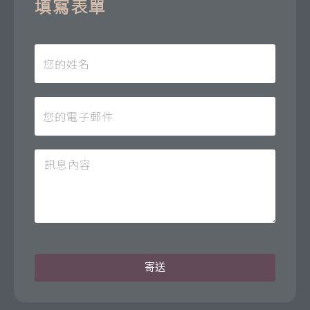
填寫表單
寄送