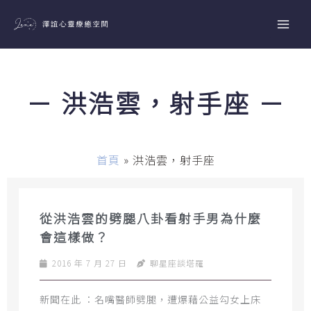
跳
至
主
要
內
－ 洪浩雲，射手座 －
容
首頁
»
洪浩雲，射手座
從洪浩雲的劈腿八卦看射手男為什麼
會這樣做？
2016 年 7 月 27 日
聊星座談塔羅
新聞在此 ：名嘴醫師劈腿，遭爆藉公益勾女上床