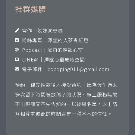
社群媒體
寫作｜姊妹淘專欄
粉絲專頁｜澤誼的人蔘青紅燈
Podcast｜澤誼的暢談心室
LINE@｜澤誼心靈療癒空間
電子郵件｜
cocoping011@gmail.com
預約一律先匯款後才接受預約，因為發生過太
多次留下時間被放鴿子的狀況。線上服務無故
不出現卻又不先告知的，以後黑名單。以上請
互相尊重彼此的時間這是一種基本的信任。