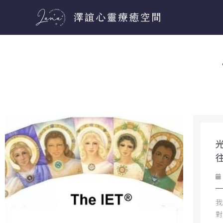
跳
至
主
要
內
容
我
對