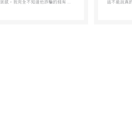
苦感，我完全不知道他詐騙的錢有 ...
話不能說真的