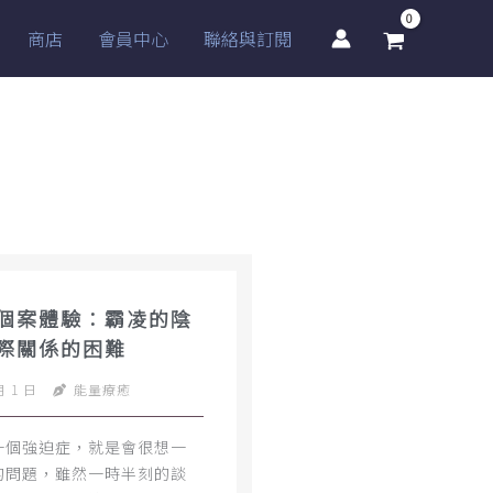
商店
會員中心
聯絡與訂閱
個案體驗：霸凌的陰
際關係的困難
月 1 日
能量療癒
一個強迫症，就是會很想一
的問題，雖然一時半刻的談