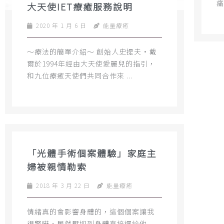
痛
大天使IET療癒服務說明
2020 年 1 月 6 日
能量療癒
～療法的簡單介紹～ 創始人史提夫•戴
爾於1994年經由大天使愛麗兒的指引，
和九位療癒天使們共同合作來 ...
「光體手術個案體驗」家庭主
婦被親情勒索
2018 年 3 月 22 日
能量療癒
情緒真的會影響身體的，這個個案讓我
很驚嚇，居然壓抑到身體直接爆給他