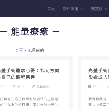
首頁
關於澤誼
部落格
－ 能量療癒 －
首頁
»
能量療癒
光體手術體驗心得：找到方向
光體手術
往自己的路程邁進
影造成人
2018 年 10 月 12 日
能量療癒
2018 年 5 
記得當初這位個案他想要做的主題是
我覺得我有
於工作上的沒目標，跟對金錢缺乏的
直去挖個案