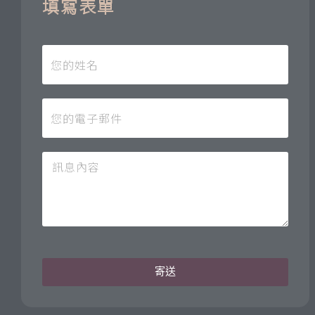
填寫表單
寄送