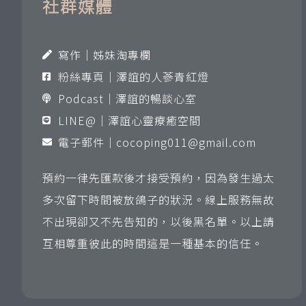
社群媒體
寫作｜姊妹淘專欄
粉絲專頁｜澤誼的人蔘青紅燈
Podcast｜澤誼的暢談心室
LINE@｜澤誼心靈療癒空間
電子郵件｜
cocoping011@gmail.com
預約一律先匯款後才接受預約，因為發生過太
多次留下時間被放鴿子的狀況。線上服務無故
不出現卻又不先告知的，以後黑名單。以上請
互相尊重彼此的時間這是一種基本的信任。