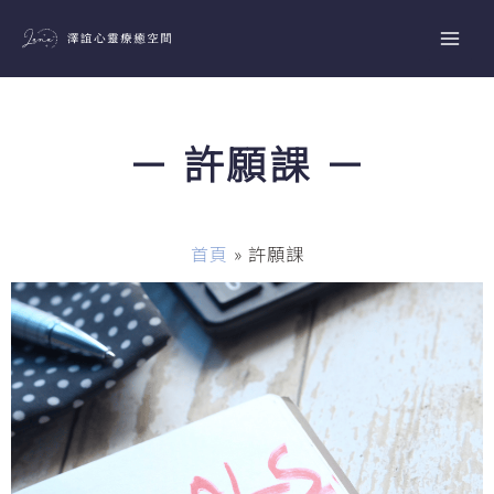
跳
至
主
要
內
－ 許願課 －
容
首頁
»
許願課