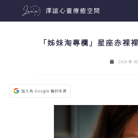
跳
至
主
要
「姊妹淘專欄」星座赤裸裸
內
容
2016 年 0
加入為 Google 偏好來源