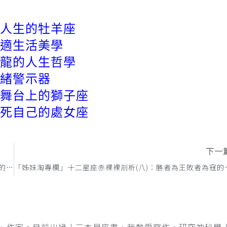
力人生的牡羊座
舒適生活美學
色龍的人生哲學
情緒警示器
在舞台上的獅子座
逼死自己的處女座
下一
「姊妹淘專欄」十二星座赤裸裸剖析(六)：追求極致逼死自己的處女座
「姊妹淘專欄」十二星座赤
、作家。目前出過十三本星座書，我熱愛寫作，研究神秘學