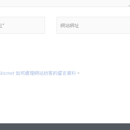
網
站
網
址
kismet 如何處理網站訪客的留言資料
。