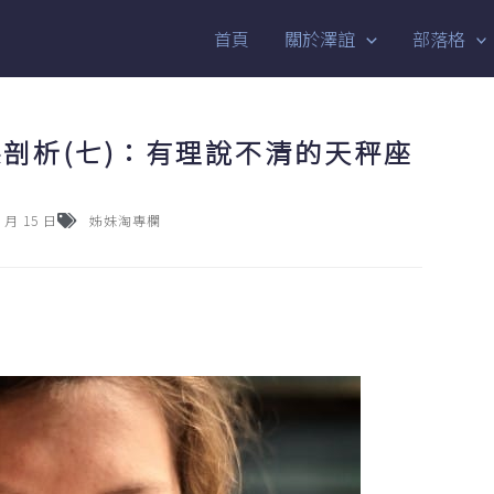
首頁
關於澤誼
部落格
剖析(七)：有理說不清的天秤座
8 月 15 日
姊妹淘專欄