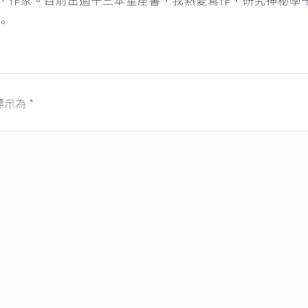
。
標示為
*