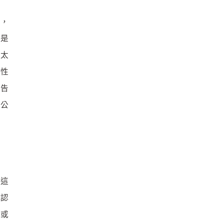
格，
只是
不太
個性
接告
討公
，這
們認
平或