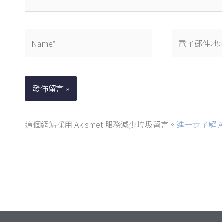
Name*
電
子
郵
件
地
址
這個網站採用 Akismet 服務減少垃圾留言。
進一步了解 A
*