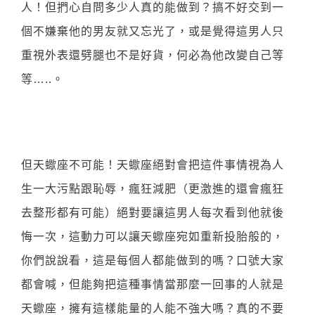
人！但捫心自問多少人真的能做到？搞不好交到一
個不嫌棄他的男友就又忘光了，或是覺得這男人只
重視外表還劈腿也不是好貨，何必為他改變自己等
等…..。
但天蠍座不可能！天蠍座絕對會把這件事情視為人
生一大污點跟恥辱，瘋狂減肥（更激進的還會瘋狂
去整形都有可能）絕對要讓這男人每次看到他就後
悔一次，這動力可以讓天蠍座宛如重新投胎般的，
你們說說看，這是每個人都能做到的嗎？口號大家
都會喊，但能夠把這種事情當那麼一回事的人就是
天蠍座，擁有這樣能量的人能不強大嗎？真的不要