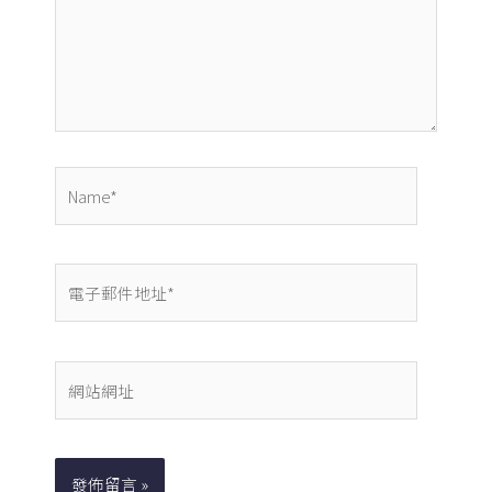
入
內
容...
Name*
電
子
郵
件
網
地
站
址
網
*
址