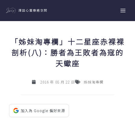
跳
至
主
要
內
「姊妹淘專欄」十二星座赤裸裸
容
剖析(八)：勝者為王敗者為寇的
天蠍座
2016 年 08 月 22 日
姊妹淘專欄
加入為 Google 偏好來源