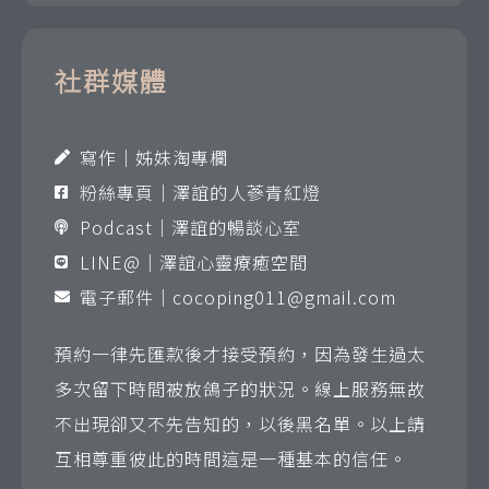
社群媒體
寫作｜姊妹淘專欄
粉絲專頁｜澤誼的人蔘青紅燈
Podcast｜澤誼的暢談心室
LINE@｜澤誼心靈療癒空間
電子郵件｜
cocoping011@gmail.com
預約一律先匯款後才接受預約，因為發生過太
多次留下時間被放鴿子的狀況。線上服務無故
不出現卻又不先告知的，以後黑名單。以上請
互相尊重彼此的時間這是一種基本的信任。