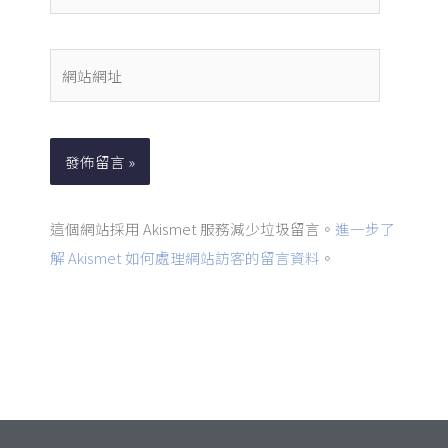
子
郵
件
網
地
站
址
網
*
址
這個網站採用 Akismet 服務減少垃圾留言。
進一步了
解 Akismet 如何處理網站訪客的留言資料
。