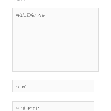
請
在
這
裡
輸
入
內
容...
Name*
電