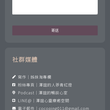
寄送
社群媒體
寫作｜姊妹淘專欄
粉絲專頁｜澤誼的人蔘青紅燈
Podcast｜澤誼的暢談心室
LINE@｜澤誼心靈療癒空間
電子郵件｜
cocoping011@gmail.com