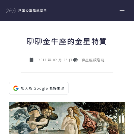
跳
至
主
要
內
聊聊金牛座的金星特質
容
2017 年 02 月 23 日
聊星座談塔羅
加入為 Google 偏好來源