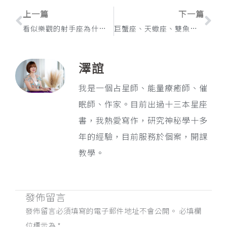
上一頁
下
上一篇
下一篇
看似樂觀的射手座為什麼會容易憂鬱？（破解篇）
巨蟹座、天蠍座、雙魚座的情緒化有什麼不同？
澤誼
我是一個占星師、能量療癒師、催
眠師、作家。目前出過十三本星座
書，我熱愛寫作，研究神秘學十多
年的經驗，目前服務於個案，開課
教學。
發佈留言
發佈留言必須填寫的電子郵件地址不會公開。
必填欄
位標示為
*