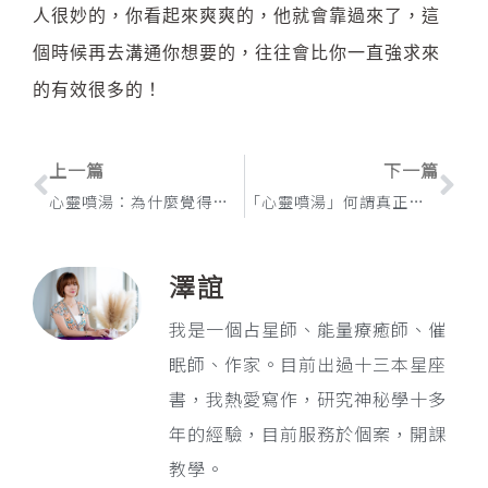
人很妙的，你看起來爽爽的，他就會靠過來了，這
個時候再去溝通你想要的，往往會比你一直強求來
的有效很多的！
上一頁
下
上一篇
下一篇
心靈噴湯：為什麼覺得都是別人的錯是多好用的一件事
「心靈噴湯」何謂真正的菩提心？幫助人之前，請先幫幫你自己吧！
澤誼
我是一個占星師、能量療癒師、催
眠師、作家。目前出過十三本星座
書，我熱愛寫作，研究神秘學十多
年的經驗，目前服務於個案，開課
教學。