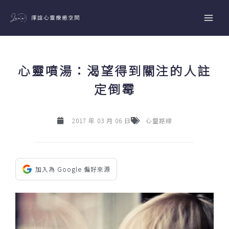
跳
至
主
要
內
心靈噴湯：渴望得到關注的人註
容
定倒霉
2017 年 03 月 06 日
心靈路線
加入為 Google 偏好來源