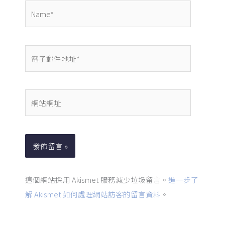
Name*
電
子
郵
件
網
地
站
址
網
*
址
這個網站採用 Akismet 服務減少垃圾留言。
進一步了
解 Akismet 如何處理網站訪客的留言資料
。