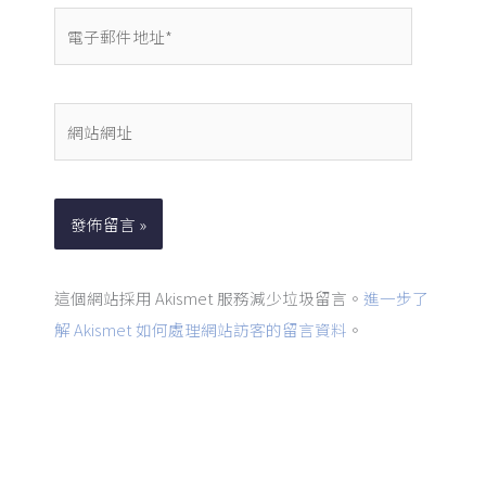
電
子
郵
件
網
地
站
址
網
*
址
這個網站採用 Akismet 服務減少垃圾留言。
進一步了
解 Akismet 如何處理網站訪客的留言資料
。