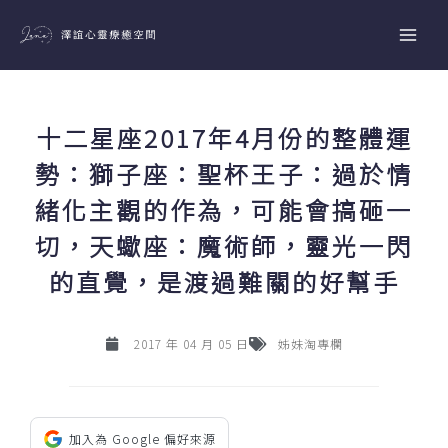
跳
至
主
要
內
十二星座2017年4月份的整體運
容
勢：獅子座：聖杯王子：過於情
緒化主觀的作為，可能會搞砸一
切，天蠍座：魔術師，靈光一閃
的直覺，是渡過難關的好幫手
2017 年 04 月 05 日
姊妹淘專欄
加入為 Google 偏好來源