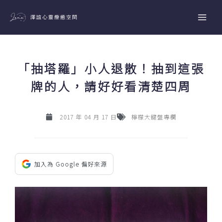
跳
至
主
要
內
「抽塔羅」小人退散！抽到這張
容
牌的人，請好好看清楚四周
2017 年 04 月 17 日
檸檬大鍵盤專欄
加入為 Google 偏好來源