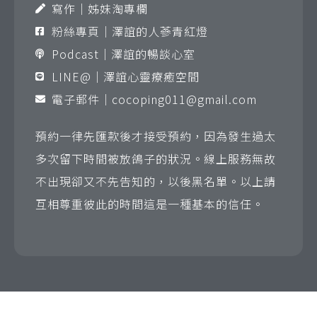
寫作｜姊妹淘專欄
粉絲專頁｜澤誼的人蔘青紅燈
Podcast｜澤誼的暢談心室
LINE@｜澤誼心靈療癒空間
電子郵件｜
cocoping011@gmail.com
預約一律先匯款後才接受預約，因為發生過太
多次留下時間被放鴿子的狀況。線上服務無故
不出現卻又不先告知的，以後黑名單。以上請
互相尊重彼此的時間這是一種基本的信任。