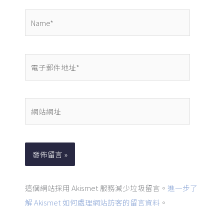
Name*
電
子
郵
件
網
地
站
址
網
*
址
這個網站採用 Akismet 服務減少垃圾留言。
進一步了
解 Akismet 如何處理網站訪客的留言資料
。