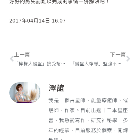
好好的將先前難以完成的事情一併解決吧！
2017年04月14日 16:07
上一頁
下
上一篇
下一篇
「檸檬大鍵盤」接受幫助是好命的開始， 愛逞強「女超人症候群」星座TOP5
「鍵盤大檸檬」堅強不是病，病起來要人命之星座排行榜
澤誼
我是一個占星師、能量療癒師、催
眠師、作家。目前出過十三本星座
書，我熱愛寫作，研究神秘學十多
年的經驗，目前服務於個案，開課
教學。