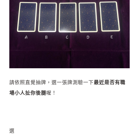
請依照直覺抽牌，選一張牌測驗一下
最近是否有職
場小人扯你後腿
喔！
選