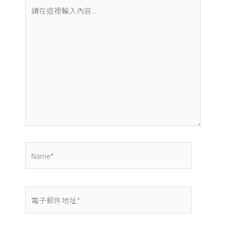
請
在
這
裡
輸
入
內
容...
Name*
電
子
郵