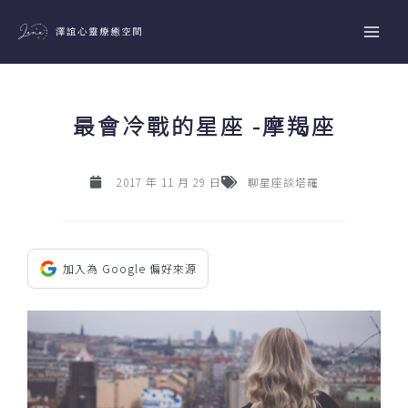
跳
至
主
要
內
最會冷戰的星座 -摩羯座
容
2017 年 11 月 29 日
聊星座談塔羅
加入為 Google 偏好來源