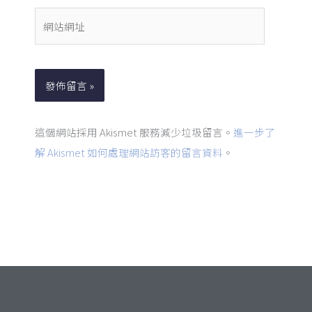
件
網
地
站
址
網
*
址
這個網站採用 Akismet 服務減少垃圾留言。
進一步了
解 Akismet 如何處理網站訪客的留言資料
。