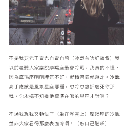
不是我要老王賣光自賣自誇（冷戰有啥好驕傲）我
以前老聽人家講說摩羯座最會冷戰，我真的不懂，
因為摩羯座明明脾氣不好，累積怨氣就爆炸。冷戰
高手應該是風象星座那種，忽冷忽熱折磨死你那
種，你永遠不知道他標準在哪的星座才對啊？
不過我想我又頓悟了（坐在浮雲上）摩羯座的冷戰
並非大家看得那麼表面冷啊！（敲自己腦袋）