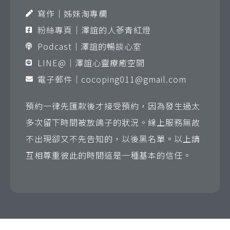
寫作｜姊妹淘專欄
粉絲專頁｜澤誼的人蔘青紅燈
Podcast｜澤誼的暢談心室
LINE@｜澤誼心靈療癒空間
電子郵件｜
cocoping011@gmail.com
預約一律先匯款後才接受預約，因為發生過太
多次留下時間被放鴿子的狀況。線上服務無故
不出現卻又不先告知的，以後黑名單。以上請
互相尊重彼此的時間這是一種基本的信任。