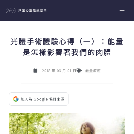
跳
至
主
要
內
光體手術體驗心得（一）：能量
容
是怎樣影響著我們的肉體
2018 年 03 月 01 日
能量療癒
加入為 Google 偏好來源