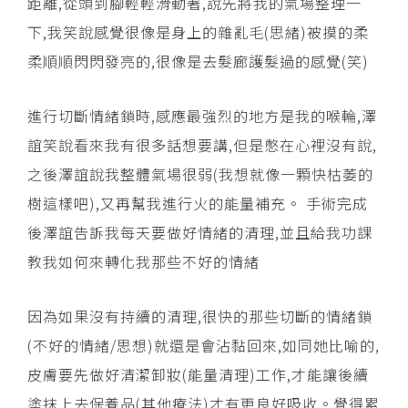
距離,從頭到腳輕輕滑動著,說先將我的氣場整理一
下,我笑說感覺很像是身上的雜亂毛(思緒)被摸的柔
柔順順閃閃發亮的,很像是去髮廊護髮過的感覺(笑)
進行切斷情緒鎖時,感應最強烈的地方是我的喉輪,澤
誼笑說看來我有很多話想要講,但是憋在心裡沒有說,
之後澤誼說我整體氣場很弱(我想就像一顆快枯萎的
樹這樣吧),又再幫我進行火的能量補充。 手術完成
後澤誼告訴我每天要做好情緒的清理,並且給我功課
教我如何來轉化我那些不好的情緒
因為如果沒有持續的清理,很快的那些切斷的情緒鎖
(不好的情緒/思想)就還是會沾黏回來,如同她比喻的,
皮膚要先做好清潔卸妝(能量清理)工作,才能讓後續
塗抹上去保養品(其他療法)才有更良好吸收。覺得累