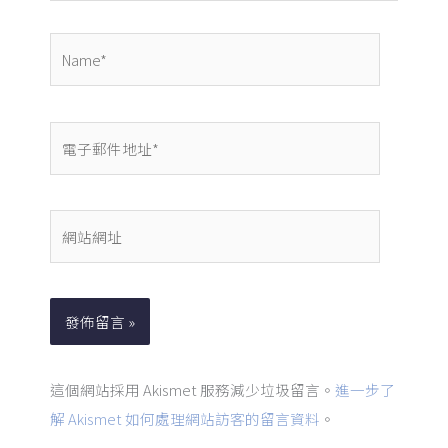
Name*
電
子
郵
件
網
地
站
址
網
*
址
這個網站採用 Akismet 服務減少垃圾留言。
進一步了
解 Akismet 如何處理網站訪客的留言資料
。