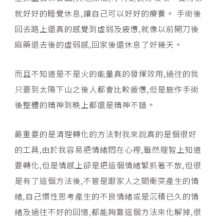
就好好的睡覺休息,讓自己可以好好的療養。 手術後
回去路上還真的感覺到虛弱及疲憊,就像以前開刀後
麻藥退去後的虛弱感,回家後還休息了好幾天。
而且不知道是不是火的能量真的發揮效用,過往的我
只要到太陽下山之後人都會比較疲憊,但是施作手術
後整體的精神到晚上都還是精神不錯。
最重要的是清理轉化的方法對我來說真的是個很好
的工具,由於我容易把情緒悶在心裡,雖然理智上知道
要轉化,但是情感上卻是把這個情緒緊抓著不放,但很
是有了這個方法後,不管是跟家人之間衝突產生的情
緒,自己慣性思考產生的不良情緒或是沉積已久的情
緒及過往不好的回憶,都能夠靠這個方法來化解掉,很