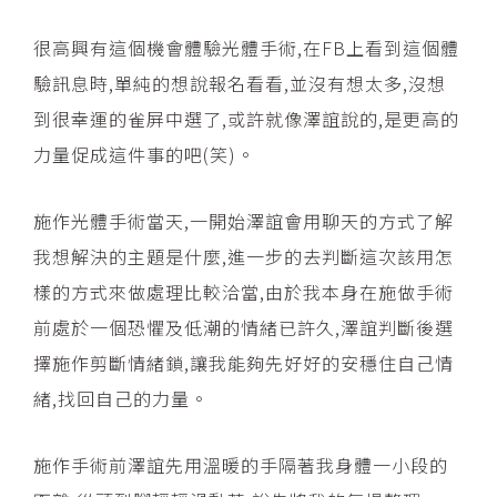
很高興有這個機會體驗光體手術,在FB上看到這個體
驗訊息時,單純的想說報名看看,並沒有想太多,沒想
到很幸運的雀屏中選了,或許就像澤誼說的,是更高的
力量促成這件事的吧(笑)。
施作光體手術當天,一開始澤誼會用聊天的方式了解
我想解決的主題是什麼,進一步的去判斷這次該用怎
樣的方式來做處理比較洽當,由於我本身在施做手術
前處於一個恐懼及低潮的情緒已許久,澤誼判斷後選
擇施作剪斷情緒鎖,讓我能夠先好好的安穩住自己情
緒,找回自己的力量。
施作手術前澤誼先用溫暖的手隔著我身體一小段的