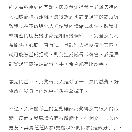
的人有些良好的互動，因為我知道我目前與周遭的
人相處都隔著距離，最後想到也許是過往的霸凌導
致我現在不敢與他人袒露我的情緒或想法，跟我比
較親密的朋友幾乎都是相隔幾個縣市、完全沒有利
益關係，心底一直有種一旦跟別人袒露這些東西，
就可能被當成把柄，對我造成威脅或傷害，於是澤
誼從過往霸凌這部分下手，希望能有所改善。
做完的當下，我覺得我人是鬆了一口氣的感覺，好
像放在我身上的沈重枷鎖被拿掉了。
不過，人際關係上的互動雖然我覺得沒有很大的改
變，反而是我感情方面有所變化，有個交往很久的
男友，其實種種因素(劈腿以外的因素)是該分手了，