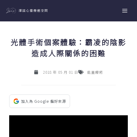
跳
至
主
要
內
光體手術個案體驗：霸凌的陰影
容
造成人際關係的困難
2018 年 05 月 01 日
能量療癒
加入為 Google 偏好來源