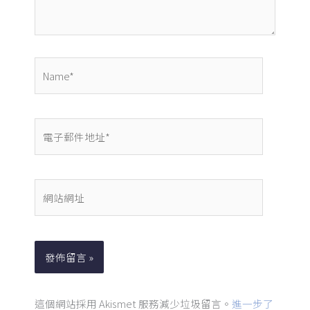
容...
Name*
電
子
郵
件
網
地
站
址
網
*
址
這個網站採用 Akismet 服務減少垃圾留言。
進一步了