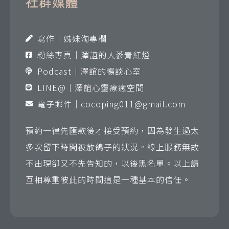
社群媒體
寫作｜姊妹淘專欄
粉絲專頁｜澤誼的人蔘青紅燈
Podcast｜澤誼的暢談心室
LINE@｜澤誼心靈療癒空間
電子郵件｜
cocoping011@gmail.com
預約一律先匯款後才接受預約，因為發生過太
多次留下時間被放鴿子的狀況。線上服務無故
不出現卻又不先告知的，以後黑名單。以上請
互相尊重彼此的時間這是一種基本的信任。