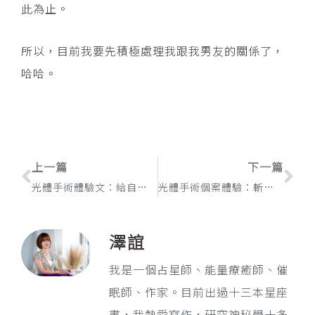
此為止。
所以，目前我要先積極處理我跟我男友的關係了，
哈哈。
上一頁
下
上一篇
下一篇
光體手術體驗文：給自己一點耐心等待變化
光體手術個案體驗：斬斷不良戀情與人際關係
澤誼
我是一個占星師、能量療癒師、催
眠師、作家。目前出過十三本星座
書，我熱愛寫作，研究神秘學十多