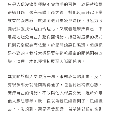
只是人還沒痛到極點不會放手的習性，於是就這樣
得過且過，做完光體手術之後，對他反而升起正常
該有的厭惡感。就如同遭到霸凌那時候，既無力改
變現狀就找個理由合理化，又或者是麻痺自己、下
意識地避免自己升起負面情緒，接著對這樣的模式
抓到安全感進而依賴，於是開始惡性循環，但這樣
是不對的。我想大概是要先從較親密的關係開始改
變、清理，才能慢慢拓展至人際關係吧。
其實關於與人交流這一塊，跟霸凌連結起來，反而
有很多部分就能夠說得通了，包含付出補償心態、
麻痺自己的情緒、不敢與他人深度交流、過於介意
他人想法等等，我一直以為我已經看開了、已經過
去了，沒想到，還是深受影響，希望這部份能夠到