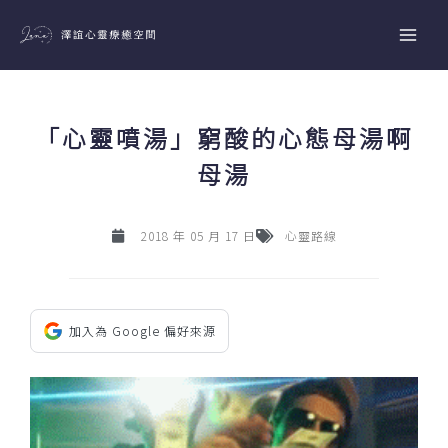
跳
至
主
要
內
「心靈噴湯」窮酸的心態母湯啊
容
母湯
2018 年 05 月 17 日
心靈路線
加入為 Google 偏好來源