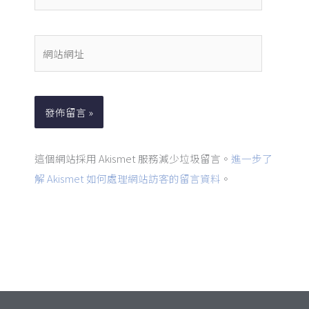
子
郵
件
網
地
站
址
網
*
址
這個網站採用 Akismet 服務減少垃圾留言。
進一步了
解 Akismet 如何處理網站訪客的留言資料
。