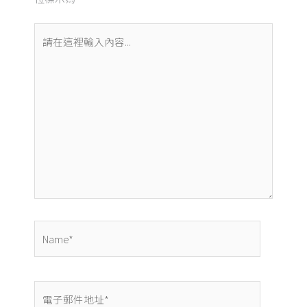
請
在
這
裡
輸
入
內
容...
Name*
電