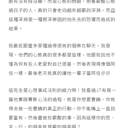
跟有沒有錢沒關，而是心態的問題，抱著窮酸心態
過日子的人，真的只會走向越來越窮的深淵，而且
這種深淵是一種根深蒂固的怕失去的恐懼而造成的
結果。
我最近跟蠻多那種過得很爽的個案在聊天，我發
現，他們的心態真的很多都是這樣，他跟我說他不
懂為何有些人老愛對自已很差，然後表現得像個阿
信一樣，最後老天就真的讓他一輩子當阿信＠＠
這完全是心想事成法則的威力啊！我看過JT有寫一
篇他實踐賽斯心法的過程，就是你想要豐饒，你就
得去做一些豐饒的真正的行動，你不能嘴上一直說
要富有，然後盡做些窮酸的事，因為這樣你的思、
言、行，的頻率就是窮的頻率啊？