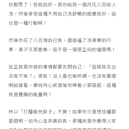
討厭死了！我就說好，那你給我一個月花八百給人
洗，然後享受這種不用自己洗舒暢的感覺就好，這
也是一種行動啊！
然後你花了八百塊自已爽，還造福了洗車業的行
業，車子又那麼美，這不是一個很正向的循環嗎！
反正就是你做的事情都要先問自己：「這錢我花出
去爽不爽？」很爽！沒人看也無所謂，也沒有要證
明給誰看，單純內心就是愉悅帶著小罪惡感，這種
就是豐饒的能量啊！
所以「打腫臉充胖子」不算！如果你只是想炫耀跟
愛證明，但內心並非真的爽，那種爽是你覺得人家