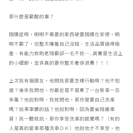
那什麼是窮酸的事？
囤積症啊，明明不需要的東西硬要囤積在家裡，明
明不窮了，但整天嚷著自己沒錢、生活品質過得極
差、有能力救助老殘窮卻一毛不拔…..其實是生活上
的小細節，並非真的要你整天奢侈浪費！！！
上次我有個朋友，他問我那要怎樣行動啊？他不知
道？後來我問他，你最近是不是牽了一台新車一百
多萬？他說對啊，我就問他，那你是要自己洗車
嗎？如果車髒的話？他說對啊，因為要省錢繳車
貸！我一聽就說，那你享受洗車的感覺嗎？（有的
人是真的愛車那種洗車ＯＫ）他說他才不享受，他