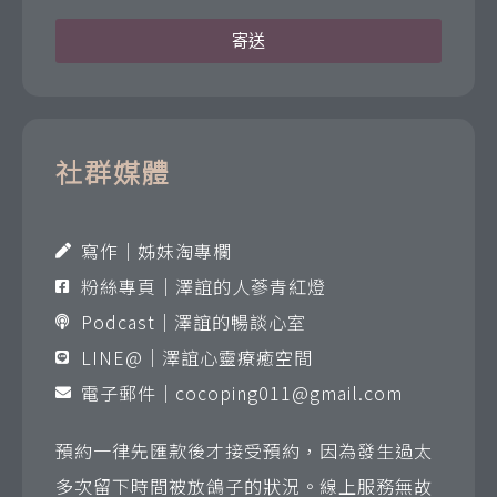
寄送
社群媒體
寫作｜姊妹淘專欄
粉絲專頁｜澤誼的人蔘青紅燈
Podcast｜澤誼的暢談心室
LINE@｜澤誼心靈療癒空間
電子郵件｜
cocoping011@gmail.com
預約一律先匯款後才接受預約，因為發生過太
多次留下時間被放鴿子的狀況。線上服務無故