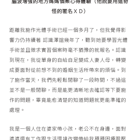
腦波增強的地方媽媽個案心得體驗（他說要用這奇
怪的匿名ＸＤ）
距離我施作光體手術已經一個多月了，但我覺得影
響力仍持續著 認識澤誼幾年了，聽到她要學習光體
手術並且徵求實習個案時毫不猶豫的就報名。認識
到現在，我從單身的自給自足變成人妻人母，轉變
成要面對從前想不到的婚姻生活所帶來的煩惱。到
了施作當天，我們先輕鬆閒聊了一段時間，不過這
並不是一般閒聊，而是能更清晰地去確認等下要施
作的問題，畢竟能愈清楚的知道問題就更能準確的
處理。
我是一個人住在婆家帶小孩，老公不在身邊，面對
婆婆還有工作跟生活環境改變帶給我種種困擾跟壓