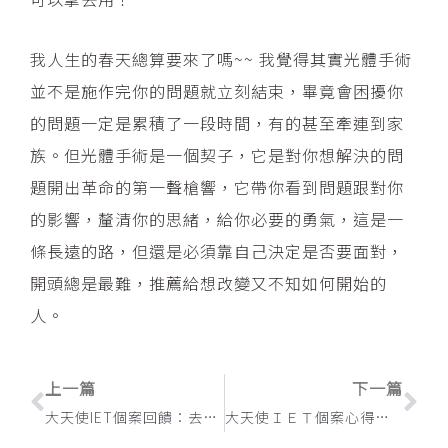
我人生的春天總算要來了嗎~~ 我覺得其實光體手術
並不是施作完你的問題就立刻結束，畢竟會困擾你
的問題一定是累積了一段時間，有的甚至牽連到家
族。但光體手術是一個契子，它是對你想解決的問
題開出革命的第一聲槍響，它帶你看到問題跟對你
的影響，釐清你的思緒，給你必要的勇氣，這是一
條長遠的路，但還是必須靠自己決定是否要面對，
開頭總是最難，推薦給想改變又不知如何開始的
人。
上一頁
下
上一篇
下一篇
大天使IET個案回饋：去除無用的情緒，才能有動力走下去
大天使ＩＥＴ個案心得：一切都有最好的安排