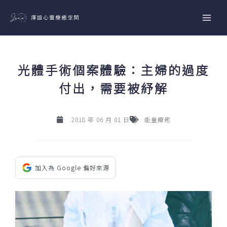
跳
至
主
要
內
光體手術個案體驗：主婦的過度
容
付出，需要被紓解
2018 年 06 月 01 日
能量療癒
加入為 Google 偏好來源