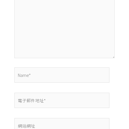
這
裡
輸
入
內
容...
Name*
電
子
郵
件
網