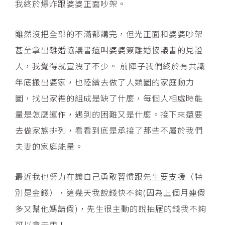
我終於爆炸跟婆婆正面吵架。
雖然沒把全部的不滿都講完，但光正面和婆婆吵架
甚至拿出離婚協議書還叫婆婆簽離婚協議書的見證
人，我覺得就宣洩了不少。 前陣子我們終於有共識
年底搬出婆家，也陸續去做了人類圖的家庭動力
圖，找出家裡的組成是缺了什麼，每個人相處時能
量是怎麼運作，遇到的困難又是什麼。接下來還要
去做家族排列，看看到底是承接了那些不屬於我們
夫妻的家庭能量。
最近我也努力在讓自己勇敢習慣跟先生要支援（特
別是金錢），這幾天我說錢快不夠(因為上個月連假
多又幫他媽請假)，先生很主動的說抽屜的錢我不夠
可以拿去用！