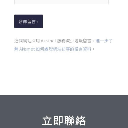
地
站
址
網
*
址
這個網站採用 Akismet 服務減少垃圾留言。
進一步了
解 Akismet 如何處理網站訪客的留言資料
。
立即聯絡