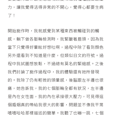
力，讓我覺得活得非常的不開心，覺得心都要生病
了！
開始施作時，我就感覺到某種東西被觸碰到的觸
感，躺下做各脈輪檢測時，我緊皺著眉頭，因為我
當下只覺得好暈眩好想吐啊，過程中除了看到顏色
另外還看到不知道是什麼，但類似日文的符號。過
程中我試圖想放鬆，不過總有莫名的緊縮感。之後
我們討論了施作過程中，我的體驗還有她所發現
的。我除了仍有輕微的頭暈感，後腦跟左半邊也很
痛，她告訴我，我的七個脈輪全都有狀況，左半邊
是內在女性面，我的內在承接很大壓力，可見得這
個婚姻真的帶給我很大的影響，問題並不像我平常
嘻嘻哈哈那樣描述的簡單。我聽了也嚇一跳，七個