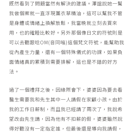
既然看到了問題當然有解決的建議。澤誼說她一幫
我做個案就一直浮現薰衣草精油，這可以幫我不管
是身體或情緒上換解放鬆，我當晚就立刻去買來
用，也的確睡比較好。另外那個像日文的符號則是
可以去聽跟唸OM(音同嗡)這個梵文符號，能幫助我
從內產生力量，還有一個特殊儀式的功課，如果負
面情緒真的累積到需要排解，這也是不錯的好方
法。
過了一個禮拜之後，因緣際會下，婆婆因為要去看
醫生需要我和先生其中一人請假在家顧小孩。由於
我的工作日薪制，而且我已經請了兩次了，我說希
望改由先生請，因為他有不扣薪的假，婆婆雖然說
得好聽沒有一定指定誰，但最後還是導向我請假，