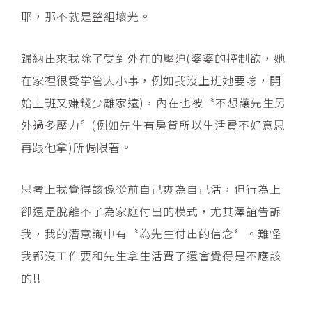
耶，那不就是整組壞光。
歸納出來我除了受到外在的壓迫(婆婆的控制欲，她
在家裡很愛掌管大小事，例如我沒上班她要唸，開
始上班又嫌錢少離家遠)，內在也被〝不想讓先生另
外過多壓力〞(例如先生有房貸所以生活費不好意思
再跟他拿)所侷限著。
思考上我覺得該像從前自己爽為自己活，但行為上
卻還是脫離不了為家庭付出的模式，尤其澤誼告訴
我，我的潛意識中有〝為先生付出的信念〞。難怪
我都沒工作要和先生拿生活費了還會覺得是不應該
的!!