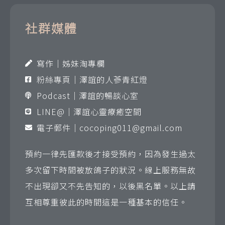
社群媒體
寫作｜姊妹淘專欄
粉絲專頁｜澤誼的人蔘青紅燈
Podcast｜澤誼的暢談心室
LINE@｜澤誼心靈療癒空間
電子郵件｜
cocoping011@gmail.com
預約一律先匯款後才接受預約，因為發生過太
多次留下時間被放鴿子的狀況。線上服務無故
不出現卻又不先告知的，以後黑名單。以上請
互相尊重彼此的時間這是一種基本的信任。