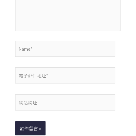
入
內
容...
Name*
電
子
郵
件
網
地
站
址
網
*
址