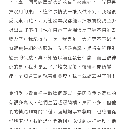
了？拿一個最簡單斷捨離的事件來講好了，光是丟
掉沒用的東西，這件事情就一堆人做不到，我是很
愛丟東西啦，丟到連發票我都能丟掉被罵說我至少
捐出去好不好（現在用電子雲端發票已經不用亂丟
發票了）我記得有一次，我丟到一大堆穿不下過時
但很瘦時期的衣服時，我超級高興，覺得有種揮別
過去的快感，真不知道以前在執著什麼，而且很神
奇的是，我也是丟了那堆衣服後，慢慢地開始變
瘦，早知道丟到執著能變瘦，我早就該丟掉了啊！
會想到心靈富裕指數這個靈感，是因為我身邊真的
有很多高人，他們生活超級簡樸，東西不多，但他
們的情緒非常的平穩，面對爛事來襲時，也總能從
容地處理，我問過他們為何可以做到這種程度，他