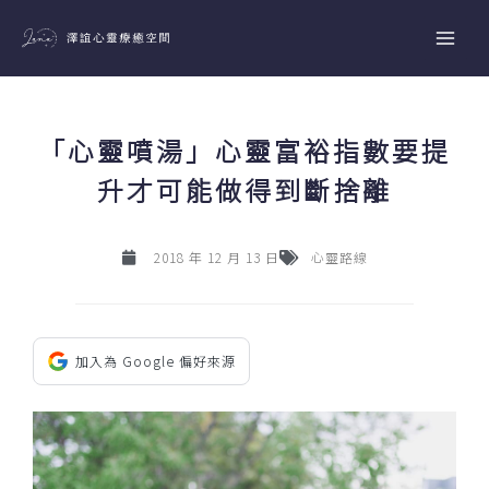
跳
至
主
要
內
「心靈噴湯」心靈富裕指數要提
容
升才可能做得到斷捨離
2018 年 12 月 13 日
心靈路線
加入為 Google 偏好來源