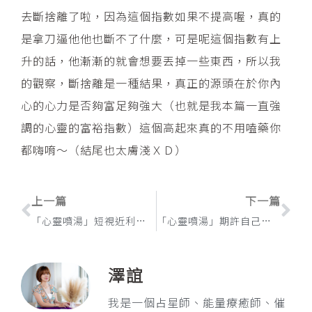
去斷捨離了啦，因為這個指數如果不提高喔，真的
是拿刀逼他他也斷不了什麼，可是呢這個指數有上
升的話，他漸漸的就會想要丟掉一些東西，所以我
的觀察，斷捨離是一種結果，真正的源頭在於你內
心的心力是否夠富足夠強大（也就是我本篇一直強
調的心靈的富裕指數）這個高起來真的不用嗑藥你
都嗨唷～（結尾也太膚淺ＸＤ）
上一頁
下
上一篇
下一篇
「心靈噴湯」短視近利療癒法（二）
「心靈噴湯」期許自己不要當一個多嘴多事的賤人
澤誼
我是一個占星師、能量療癒師、催