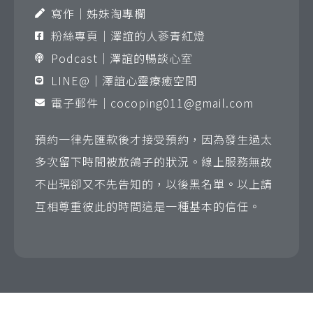
寫作｜姊妹淘專欄
粉絲專頁｜澤誼的人蔘青紅燈
Podcast｜澤誼的暢談心室
LINE@｜澤誼心靈療癒空間
電子郵件｜
cocoping011@gmail.com
預約一律先匯款後才接受預約，因為發生過太
多次留下時間被放鴿子的狀況。線上服務無故
不出現卻又不先告知的，以後黑名單。以上請
互相尊重彼此的時間這是一種基本的信任。