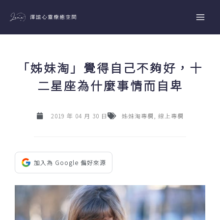
跳
至
主
要
內
「姊妹淘」覺得自己不夠好，十
容
二星座為什麼事情而自卑
2019 年 04 月 30 日
姊妹淘專欄
,
線上專欄
加入為 Google 偏好來源