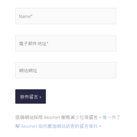
Name*
電
子
郵
件
網
地
站
址
網
*
址
這個網站採用 Akismet 服務減少垃圾留言。
進一步了
解 Akismet 如何處理網站訪客的留言資料
。