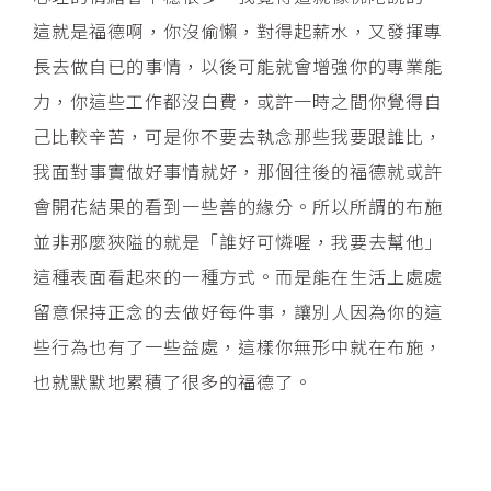
這就是福德啊，你沒偷懶，對得起薪水，又發揮專
長去做自已的事情，以後可能就會增強你的專業能
力，你這些工作都沒白費，或許一時之間你覺得自
己比較辛苦，可是你不要去執念那些我要跟誰比，
我面對事實做好事情就好，那個往後的福德就或許
會開花結果的看到一些善的緣分。所以所謂的布施
並非那麼狹隘的就是「誰好可憐喔，我要去幫他」
這種表面看起來的一種方式。而是能在生活上處處
留意保持正念的去做好每件事，讓別人因為你的這
些行為也有了一些益處，這樣你無形中就在布施，
也就默默地累積了很多的福德了。