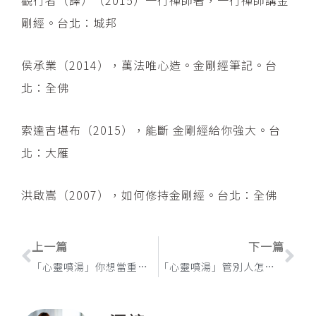
剛經。台北：城邦
侯承業（2014），萬法唯心造。金剛經筆記。台
北：全佛
索達吉堪布（2015），能斷 金剛經給你強大。台
北：大雁
洪啟嵩（2007），如何修持金剛經。台北：全佛
上一頁
下
上一篇
下一篇
「心靈噴湯」你想當重組肉還A5和牛？
「心靈噴湯」管別人怎麼說，替自已掌聲鼓勵鼓勵