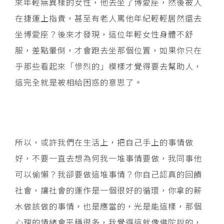
來年輕無異樣的女性，他去坐了博愛座，然後被人
在捷運上指責，甚至有老人罵他年紀輕輕居然還去
坐博愛座？後來才發現，這位年輕女性身體不舒
服，差點暈倒，才會跑去坐那個位置，如果你只在
乎那些看起來「慘烈的」模樣才覺得要去幫助人，
這完全就是被相給困惑的意思了。
所以，或許我們在生活上，把自己手上的事情做
好，不要一直去想為何我一堆事情要做，我同事他
可以偷懶？我卻要做這堆事情？你自己認真的回饋
社會，讓社會的運作是一個很好的循環，你拿的薪
水做該做的事情，也是應當的，光是能這樣，那個
心理的情緒會平穩很多，我覺得這就像佛陀說的，