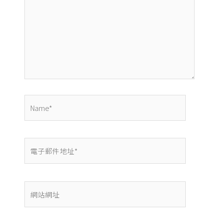
裡
輸
入
內
容...
Name*
電
子
郵
件
網
地
站
址
網