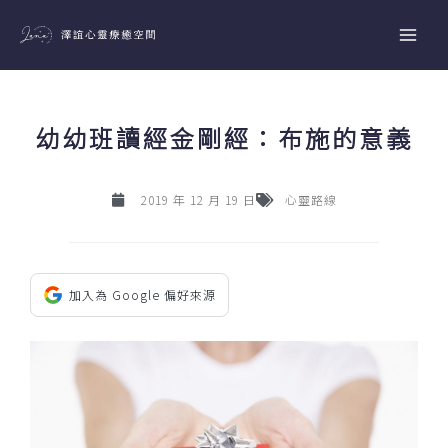
跳
至
主
要
內
幼幼班讀經金剛經：布施的意義
容
2019 年 12 月 19 日
心靈路線
加入為 Google 偏好來源