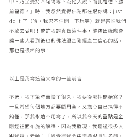
中。乃至受持四句偈等。為他人說。而此福德。勝
前福德。」時，我忽然覺得佛陀都在跟你講：just
do it 了（哈，我忍不住開一下玩笑）就是害怕我們
不敢去做吧！或許我認真做這件事，能夠因緣際會
讓一些人看到後也對佛法跟金剛經產生信心的話，
那也是很棒的事！
以上是我寫這篇文章的一些前言
不過，我下筆時苦惱了很久，我要從哪裡開始寫？
一旦希望每個地方都要顧周全，又擔心自已搞得不
夠懂，那我永遠不用寫了，所以我今天的重點是金
剛經裡面布施的解釋，因為我發現，我聽過很多人
跟我說，老師：「我覺得我要中樂透跟賺很多錢，