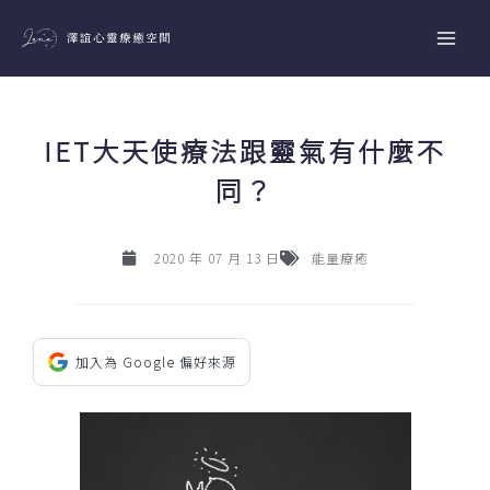
跳
至
主
要
內
IET大天使療法跟靈氣有什麼不
容
同？
2020 年 07 月 13 日
能量療癒
加入為 Google 偏好來源