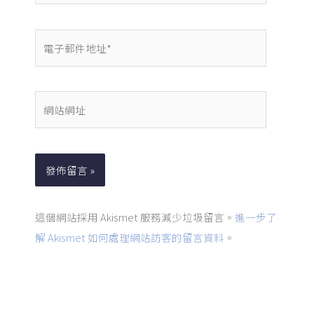
電
子
郵
件
網
地
站
址
網
*
址
這個網站採用 Akismet 服務減少垃圾留言。
進一步了
解 Akismet 如何處理網站訪客的留言資料
。