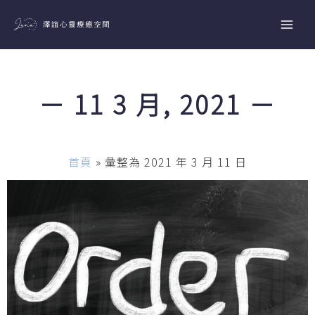
跳
至
主
要
內
－ 11 3 月, 2021 －
容
首頁
»
彙整為 2021 年 3 月 11 日