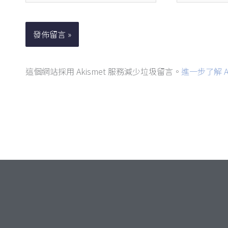
郵
件
地
址
這個網站採用 Akismet 服務減少垃圾留言。
進一步了解 A
*