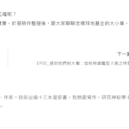
正確呢？
寶貴，於是稍作整理後，跟大家聊聊怎樣拜地基主的大小事
下一
！
EP03_遇到他們倒大楣：如何辨識魔型人格之特
、作家。目前出過十三本星座書，我熱愛寫作，研究神秘學
。