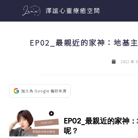
跳
至
主
要
EP02_最親近的家神：地
內
容
2022 年 
加入為 Google 偏好來源