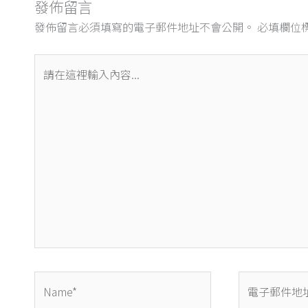
發佈留言
發佈留言必須填寫的電子郵件地址不會公開。
必填欄位
請
在
這
裡
輸
入
內
容...
Name*
電
子