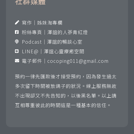
社群媒體
寫作｜姊妹淘專欄
粉絲專頁｜澤誼的人蔘青紅燈
Podcast｜澤誼的暢談心室
LINE@｜澤誼心靈療癒空間
電子郵件｜
cocoping011@gmail.com
預約一律先匯款後才接受預約，因為發生過太
多次留下時間被放鴿子的狀況。線上服務無故
不出現卻又不先告知的，以後黑名單。以上請
互相尊重彼此的時間這是一種基本的信任。