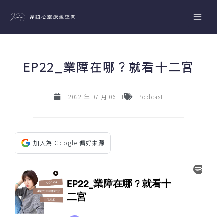
跳
至
主
要
內
EP22_業障在哪？就看十二宮
容
2022 年 07 月 06 日
Podcast
加入為 Google 偏好來源