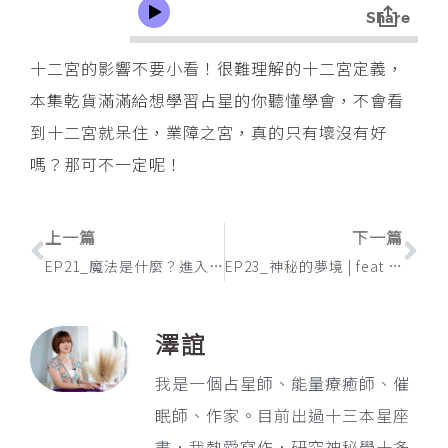
十二宮的影響不要小看！很難理解的十二宮定義，
本集乾貨滿滿給想學習占星的你聽懂學會，不會看
到十二宮就呆住，業障之宮，真的只有壞沒有好
嗎？那可不一定呢！
上一頁
下
上一篇
下一篇
EP21_魔法是什麼？進入魔法圈子你必須具備的觀念 | feat 歐比路老師
EP23_神秘的夢境 | feat 大樹老師
澤誼
我是一個占星師、能量療癒師、催
眠師、作家。目前出過十三本星座
書，我熱愛寫作，研究神秘學十多