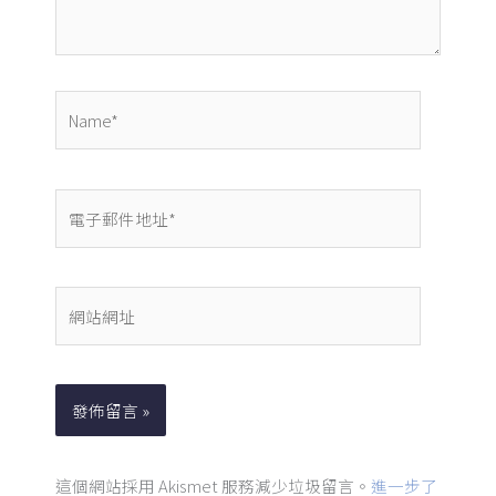
容...
Name*
電
子
郵
件
網
地
站
址
網
*
址
這個網站採用 Akismet 服務減少垃圾留言。
進一步了