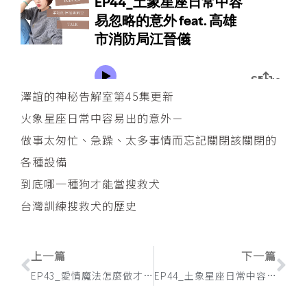
澤誼的神秘告解室第45集更新
火象星座日常中容易出的意外－
做事太匆忙、急躁、太多事情而忘記關閉該關閉的
各種設備
到底哪一種狗才能當搜救犬
台灣訓練搜救犬的歷史
上一頁
下
上一篇
下一篇
EP43_愛情魔法怎麼做才不會業障重 feat. 歐比路老師
EP44_土象星座日常中容易忽略的意外 feat. 高雄市消防局江晉儀