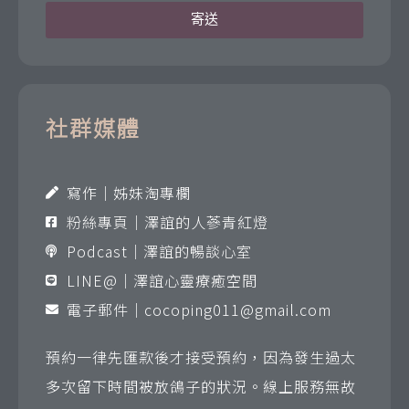
寄送
社群媒體
寫作｜姊妹淘專欄
粉絲專頁｜澤誼的人蔘青紅燈
Podcast｜澤誼的暢談心室
LINE@｜澤誼心靈療癒空間
電子郵件｜
cocoping011@gmail.com
預約一律先匯款後才接受預約，因為發生過太
多次留下時間被放鴿子的狀況。線上服務無故