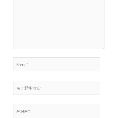
這
裡
輸
入
內
容...
Name*
電
子
郵
件
網
地
站