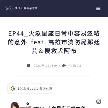
跳
至
主
要
內
EP44_火象星座日常中容易忽略
容
的意外 feat. 高雄市消防局鄭廷
芸＆搜救犬阿布
2023 年 01 月 04 日
Podcast
加入為 Google 偏好來源