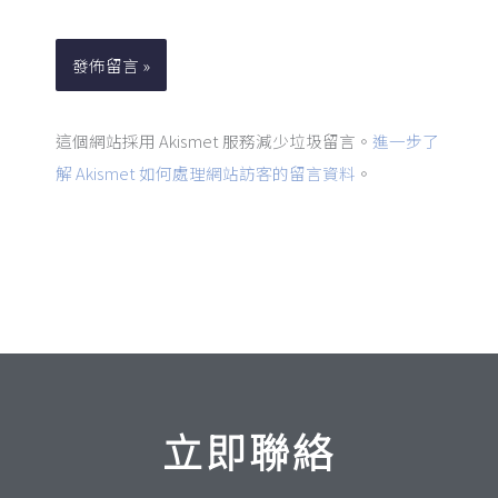
址
網
*
址
這個網站採用 Akismet 服務減少垃圾留言。
進一步了
解 Akismet 如何處理網站訪客的留言資料
。
立即聯絡