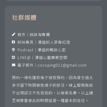
社群媒體
寫作｜姊妹淘專欄
粉絲專頁｜澤誼的人蔘青紅燈
Podcast｜澤誼的暢談心室
LINE@｜澤誼心靈療癒空間
電子郵件｜
cocoping011@gmail.com
預約一律先匯款後才接受預約，因為發生過太
多次留下時間被放鴿子的狀況。線上服務無故
不出現卻又不先告知的，以後黑名單。以上請
互相尊重彼此的時間這是一種基本的信任。