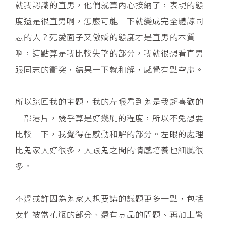
就我認識的直男，他們就算內心接納了，表現的態
度還是很直男啊，怎麼可能一下就變成完全體諒同
志的人？死愛面子又傲嬌的態度才是直男的本質
啊，這點算是我比較失望的部分，我就很想看直男
跟同志的衝突，結果一下就和解，感覺有點空虛。
所以跳回我的主題，我的左眼看到鬼是我超喜歡的
一部港片，幾乎算是好幾刷的程度，所以不免想要
比較一下，我覺得在感動和解的部分。左眼的處理
比鬼家人好很多，人跟鬼之間的情感培養也細膩很
多。
不過或許因為鬼家人想要講的議題更多一點，包括
女性被當花瓶的部分、還有毒品的問題、再加上警