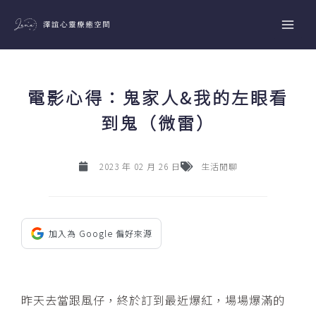
跳
至
主
要
內
電影心得：鬼家人&我的左眼看
容
到鬼（微雷）
2023 年 02 月 26 日
生活閒聊
加入為 Google 偏好來源
昨天去當跟風仔，終於訂到最近爆紅，場場爆滿的