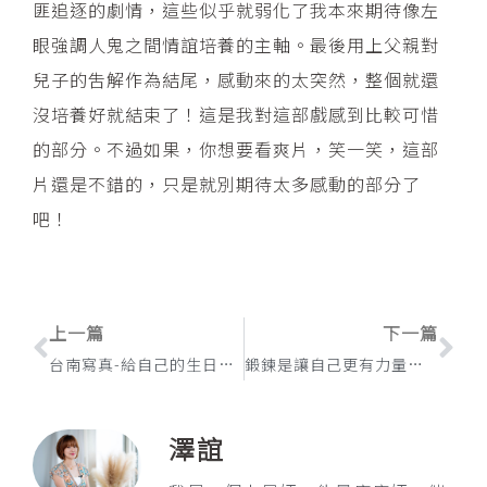
匪追逐的劇情，這些似乎就弱化了我本來期待像左
眼強調人鬼之間情誼培養的主軸。最後用上父親對
兒子的吿解作為結尾，感動來的太突然，整個就還
沒培養好就結束了！這是我對這部戲感到比較可惜
的部分。不過如果，你想要看爽片，笑一笑，這部
片還是不錯的，只是就別期待太多感動的部分了
吧！
上一頁
下
上一篇
下一篇
台南寫真-給自己的生日禮物
鍛鍊是讓自己更有力量：20堂一對一重訓的心得
澤誼