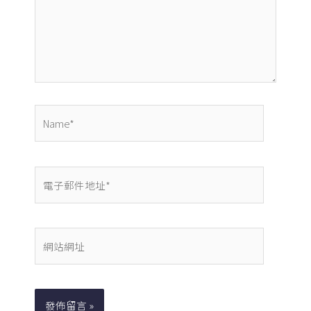
入
內
容...
Name*
電
子
郵
件
網
地
站
址
網
*
址