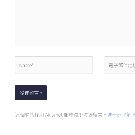
輸
入
內
容...
Name*
電
子
郵
件
地
址
這個網站採用 Akismet 服務減少垃圾留言。
進一步了解 A
*