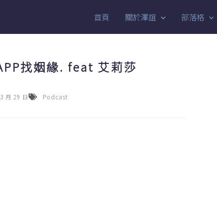
首頁
關於澤誼
部落格
PP找姻緣. feat 艾莉莎
03 月 29 日
Podcast