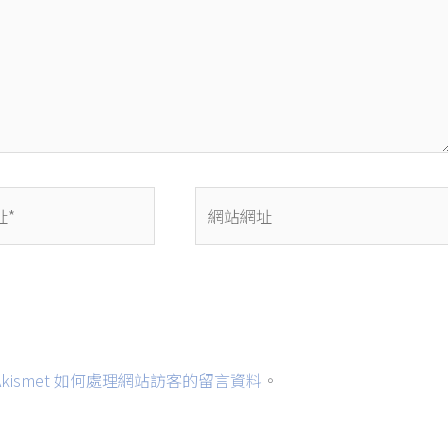
網
站
網
址
kismet 如何處理網站訪客的留言資料
。