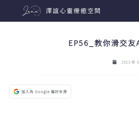
跳
至
主
要
EP56_教你滑交友A
內
容
2023 年 
加入為 Google 偏好來源