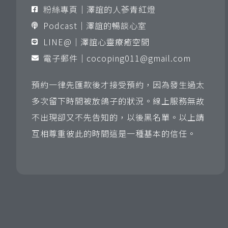
粉絲專頁｜澤誼的人蔘青紅燈
Podcast｜澤誼的暢談心室
LINE@｜澤誼心靈療癒空間
電子郵件｜
cocoping011@gmail.com
預約一律先匯款後才接受預約，因為發生過太
多次留下時間被放鴿子的狀況。線上服務無故
不出現卻又不先告知的，以後黑名單。以上請
互相尊重彼此的時間這是一種基本的信任。