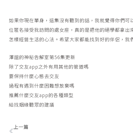
如果你現在單身，這集沒有聽到的話，我就覺得你們可
位匿名接受我訪問的處女座，真的是把他的絕學都拿出
怎樣經營生活的心法。希望大家都能找到好的伴侶，我
澤誼的神秘告解室第56集更新
除了交友app之外有用其他的管道嗎
要保持什麼心態去交友
過程有遇到什麼困難想放棄嗎
推薦什麼交友app的各種類型
給找姻緣聽眾的建議
上一頁
上一篇