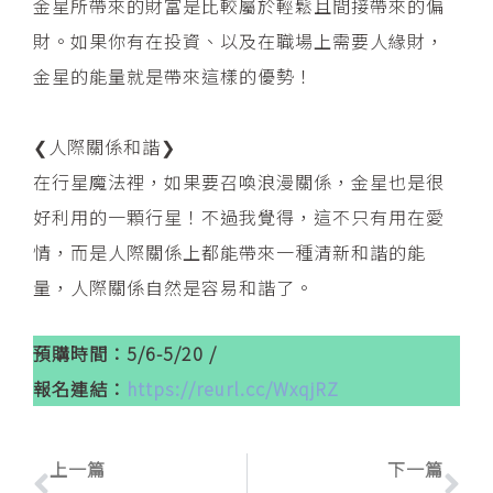
​金星所帶來的財富是比較屬於輕鬆且間接帶來的偏
財。如果你有在投資、以及在職場上需要人緣財，
金星的能量就是帶來這樣的優勢！
❮人際關係和諧❯
​在行星魔法裡，如果要召喚浪漫關係，金星也是很
好利用的一顆行星！不過我覺得，這不只有用在愛
情，而是人際關係上都能帶來一種清新和諧的能
量，人際關係自然是容易和諧了。
預購時間：5/6-5/20 /
報名連結：
https://reurl.cc/WxqjRZ
上一頁
下
上一篇
下一篇