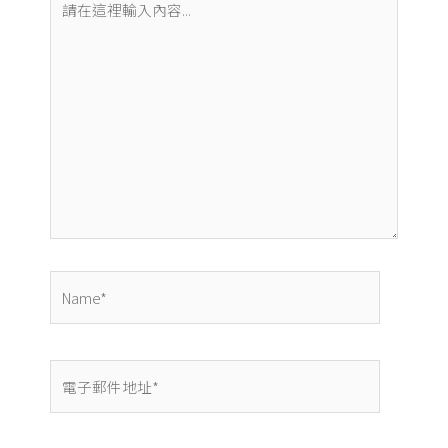
在
這
裡
輸
入
內
容...
Name*
電
子
郵