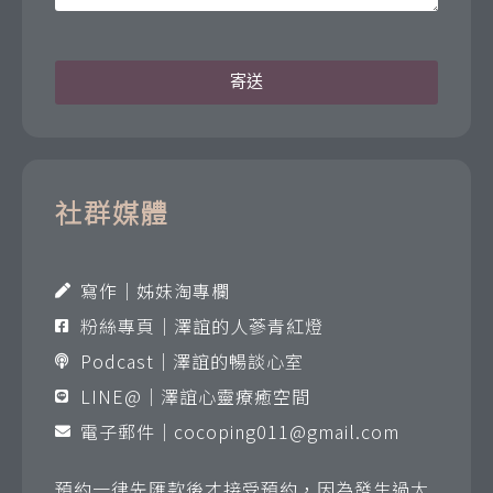
寄送
社群媒體
寫作｜姊妹淘專欄
粉絲專頁｜澤誼的人蔘青紅燈
Podcast｜澤誼的暢談心室
LINE@｜澤誼心靈療癒空間
電子郵件｜
cocoping011@gmail.com
預約一律先匯款後才接受預約，因為發生過太