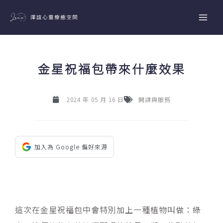
跳
至
主
要
內
金星祝福包帶來什麼效果
容
2024 年 05 月 16 日
開課與服務
加入為 Google 偏好來源
這次在金星祝福包中會特別加上一種植物叫做：綠