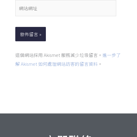
件
網
地
站
址
網
*
址
這個網站採用 Akismet 服務減少垃圾留言。
進一步了
解 Akismet 如何處理網站訪客的留言資料
。