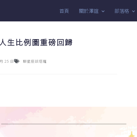
首頁
關於澤誼
部落格
星座人生比例圖重磅回歸
 月 25 日
聊星座談塔羅