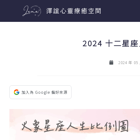
跳
至
主
要
2024 十二
內
容
2024 年 05
加入為 Google 偏好來源