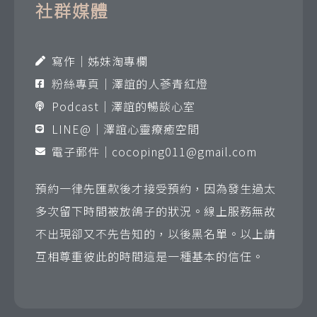
社群媒體
寫作｜姊妹淘專欄
粉絲專頁｜澤誼的人蔘青紅燈
Podcast｜澤誼的暢談心室
LINE@｜澤誼心靈療癒空間
電子郵件｜
cocoping011@gmail.com
預約一律先匯款後才接受預約，因為發生過太
多次留下時間被放鴿子的狀況。線上服務無故
不出現卻又不先告知的，以後黑名單。以上請
互相尊重彼此的時間這是一種基本的信任。