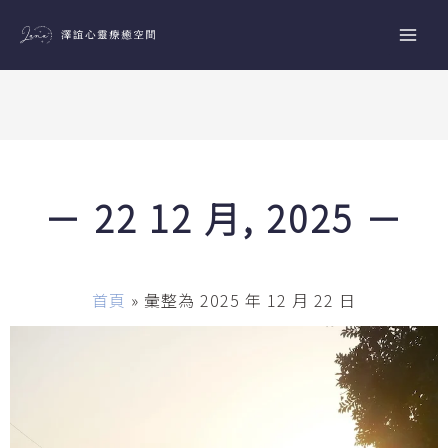
跳
至
主
要
內
容
－ 22 12 月, 2025 －
首頁
»
彙整為 2025 年 12 月 22 日