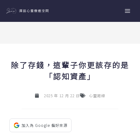
跳
至
主
要
內
容
除了存錢，這輩子你更該存的是
「認知資產」
2025 年 12 月 22 日
心靈路線
加入為 Google 偏好來源