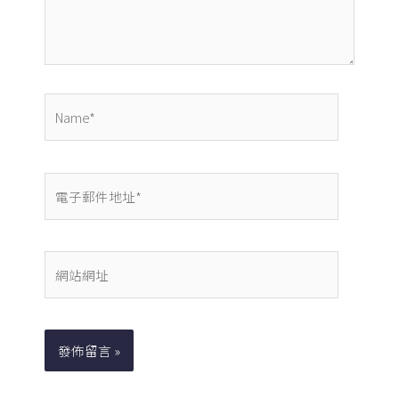
內
容...
Name*
電
子
郵
件
網
地
站
址
網
*
址