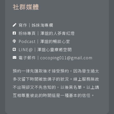
社群媒體
寫作｜姊妹淘專欄
粉絲專頁｜澤誼的人蔘青紅燈
Podcast｜澤誼的暢談心室
LINE@｜澤誼心靈療癒空間
電子郵件｜
cocoping011@gmail.com
預約一律先匯款後才接受預約，因為發生過太
多次留下時間被放鴿子的狀況。線上服務無故
不出現卻又不先告知的，以後黑名單。以上請
互相尊重彼此的時間這是一種基本的信任。