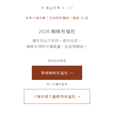
⏰ 截止收單 5 / 10
全年六場方案｜五月同步開放｜限額 15 名
2026 蜘蛛祝福包
讓本來出不來的，順利出來。
蜘蛛女神的守護能量，從這裡開始。
想先試試單場
單場蜘蛛祝福包 →
想一次備好整年
六場年度力量動物祝福包 →