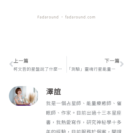
Fadaround · fadaround.com
上一篇
下一篇
上一頁
下
柯文哲的星盤說了什麼？北交點天秤，他最學不會的一課
「測驗」靈魂行星能量檢測哪顆星扣押了你的生命力？
澤誼
我是一個占星師、能量療癒師、催
眠師、作家。目前出過十三本星座
書，我熱愛寫作，研究神秘學十多
年的經驗，目前服務於個案，開課