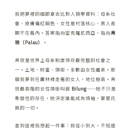
我把夢裡的細節拿去比對人類學資料：母系社
會、皮膚偏紅銅色、女性是村落核心、男人長
期不在島內。答案指向密克羅尼西亞，指向
帛
琉（Palau）
。
帛琉是世界上母系制度保存最完整的社會之
一。土地、財富、頭銜，全數由女性繼承。那
個我夢到在叢林裡走著的女人，地位極高。帛
琉最高階的女性頭銜叫做
Bilung
——她不只是
象徵性的存在，她決定誰能成為領袖，掌管氏
族的一切。
查到這裡我想起一件事：我從小到大，不知道