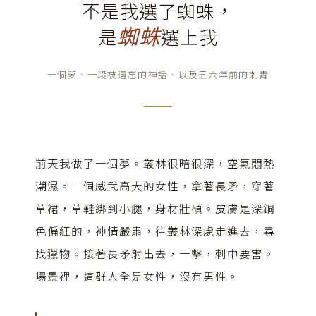
不是我選了蜘蛛，
是
選上我
蜘蛛
一個夢、一段被遺忘的神話、以及五六年前的刺青
前天我做了一個夢。叢林很暗很深，空氣悶熱
潮濕。一個威武高大的女性，拿著長矛，穿著
草裙，草鞋綁到小腿，身材壯碩。皮膚是深銅
色偏紅的，神情嚴肅，往叢林深處走進去，尋
找獵物。接著長矛射出去，一擊，刺中要害。
場景裡，這群人全是女性，沒有男性。