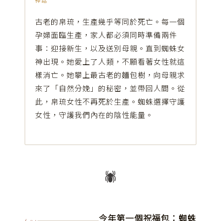
神話
古老的帛琉，生產幾乎等同於死亡。每一個
孕婦面臨生產，家人都必須同時準備兩件
事：迎接新生，以及送別母親。直到蜘蛛女
神出現。她愛上了人類，不願看著女性就這
樣消亡。她攀上最古老的麵包樹，向母親求
來了「自然分娩」的秘密，並帶回人間。從
此，帛琉女性不再死於生產。蜘蛛選擇守護
女性，守護我們內在的陰性能量。
🕷
今年第一個祝福包：蜘蛛
§ 04