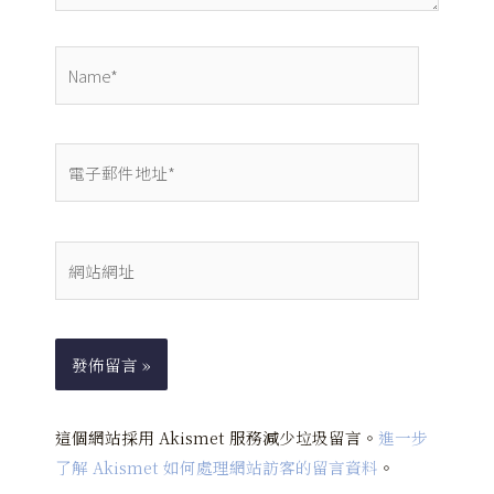
Name*
電
子
郵
件
網
地
站
址
網
*
址
這個網站採用 Akismet 服務減少垃圾留言。
進一步
了解 Akismet 如何處理網站訪客的留言資料
。