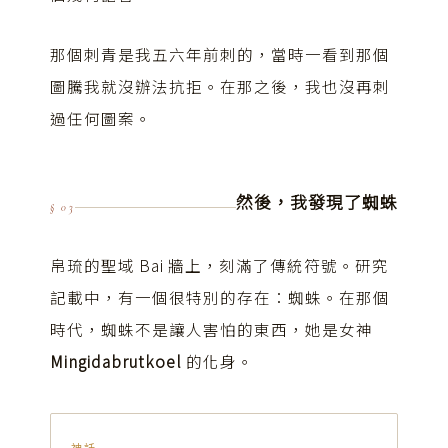
那個刺青是我五六年前刺的，當時一看到那個
圖騰我就沒辦法抗拒。在那之後，我也沒再刺
過任何圖案。
然後，我發現了蜘蛛
§ 03
帛琉的聖域 Bai 牆上，刻滿了傳統符號。研究
記載中，有一個很特別的存在：蜘蛛。在那個
時代，蜘蛛不是讓人害怕的東西，她是女神
Mingidabrutkoel
的化身。