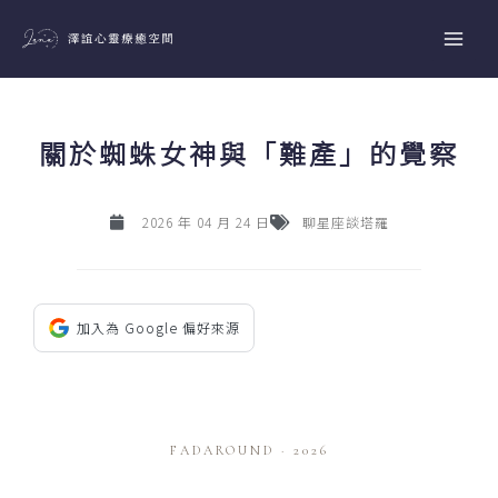
跳
至
主
要
內
關於蜘蛛女神與「難產」的覺察
容
2026 年 04 月 24 日
聊星座談塔羅
加入為 Google 偏好來源
FADAROUND · 2026