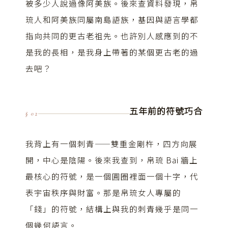
被多少人說過像阿美族。後來查資料發現，帛
琉人和阿美族同屬南島語族，基因與語言學都
指向共同的更古老祖先。也許別人感應到的不
是我的長相，是我身上帶著的某個更古老的過
去吧？
五年前的符號巧合
§ 02
我背上有一個刺青——雙重金剛杵，四方向展
開，中心是陰陽。後來我查到，帛琉 Bai 牆上
最核心的符號，是一個圓圈裡面一個十字，代
表宇宙秩序與財富。那是帛琉女人專屬的
「錢」的符號，結構上與我的刺青幾乎是同一
個幾何語言。