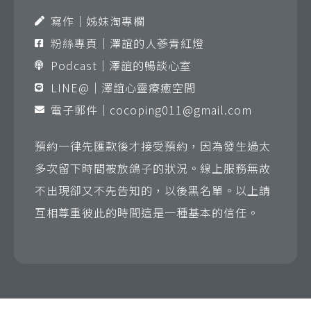
寫作｜姊妹淘專欄
粉絲專頁｜澤誼的人蔘青紅燈
Podcast｜澤誼的暢談心室
LINE@｜澤誼心靈療癒空間
電子郵件｜
cocoping011@gmail.com
預約一律先匯款後才接受預約，因為發生過太
多次留下時間被放鴿子的狀況。線上服務無故
不出現卻又不先告知的，以後黑名單。以上請
互相尊重彼此的時間這是一種基本的信任。