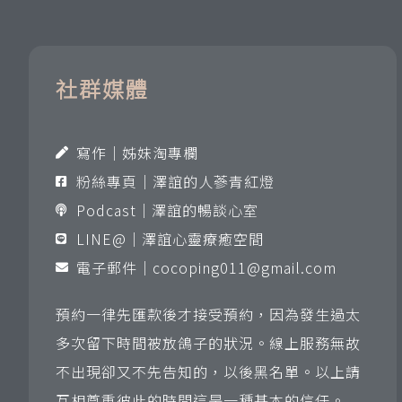
社群媒體
寫作｜姊妹淘專欄
粉絲專頁｜澤誼的人蔘青紅燈
Podcast｜澤誼的暢談心室
LINE@｜澤誼心靈療癒空間
電子郵件｜
cocoping011@gmail.com
預約一律先匯款後才接受預約，因為發生過太
多次留下時間被放鴿子的狀況。線上服務無故
不出現卻又不先告知的，以後黑名單。以上請
互相尊重彼此的時間這是一種基本的信任。