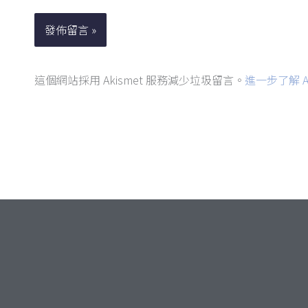
郵
件
地
址
這個網站採用 Akismet 服務減少垃圾留言。
進一步了解 A
*