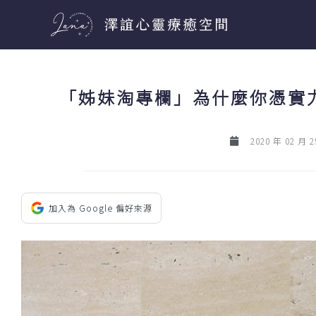
跳
至
主
要
「姊妹淘專欄」為什麼你憑實
內
容
2020 年 02 月 2
加入為 Google 偏好來源