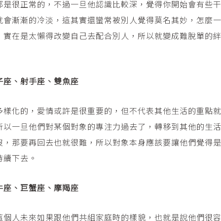
都是很正常的，不過一旦他認識比較深，覺得你開始會有些
就會漸漸的冷淡，這其實還蠻常被別人覺得莫名其妙，怎麼
，實在是太懶得改變自己去配合別人，所以就變成難脫單的
子座、射手座、雙魚座
多樣化的，愛情或許是很重要的，但不代表其他生活的重點
所以一旦他們對某個對象的專注力過去了，轉移到其他的生
沒，那要再回去也就很難，所以對象本身應該要讓他們覺得
持續下去。
牛座、巨蟹座、摩羯座
這個人未來如果跟他們共組家庭時的樣貌，也就是說他們很