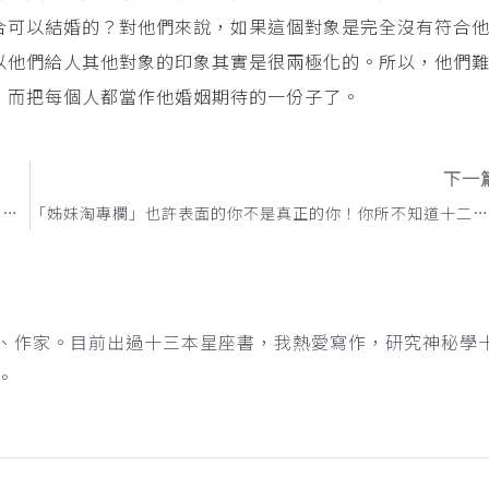
合可以結婚的？對他們來說，如果這個對象是完全沒有符合
以他們給人其他對象的印象其實是很兩極化的。所以，他們
，而把每個人都當作他婚姻期待的一份子了。
下一
「姊妹淘專欄」做不到就分手！十二星座在愛情裡，最挑剔的點是什麼？
「姊妹淘專欄」也許表面的你不是真正的你！你所不知道十二星座的第二隱藏人格
、作家。目前出過十三本星座書，我熱愛寫作，研究神秘學
。