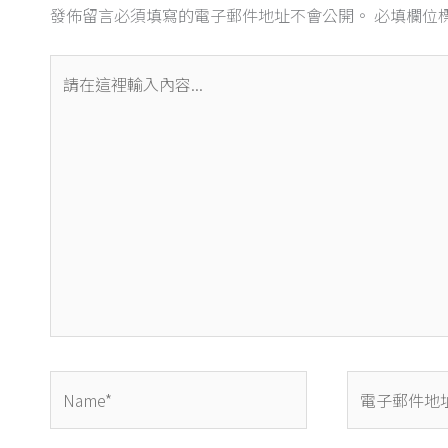
發佈留言必須填寫的電子郵件地址不會公開。
必填欄位
請
在
這
裡
輸
入
內
容...
Name*
電
子