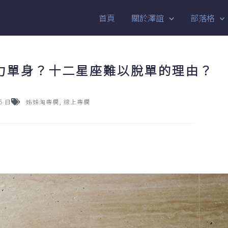
首頁
關於澤誼
部落格
力單身？十二星座難以脫單的理由？
5 日
姊妹淘專欄
,
線上專欄