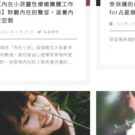
【內在小孩靈性療癒團體工作
受保護的
坊】聆聽內在的聲音，滋養內
for占星
在空間
2022 年 3 
2022 年 8 月 29 日
能量療癒
受密碼保護
...
相信「內在小孩」這個概念大家都多
有聽過，最初是由心理學家榮格所提
的，他發現內在的人格有著孩童的 ...