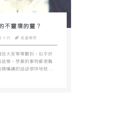
的不靈壞的靈？
月 4 日
能量療癒
相信大家常常聽到，似乎好
點這樣，想要的事物都很難
鴉嘴講的話卻很快地就 ...