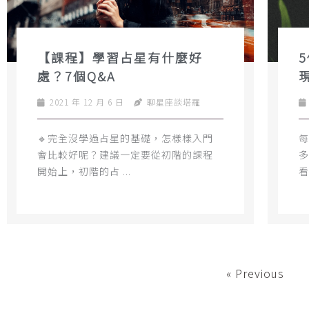
【課程】學習占星有什麼好
處？7個Q&A
2021 年 12 月 6 日
聊星座談塔羅
🔹完全沒學過占星的基礎，怎樣樣入門
每
會比較好呢？建議一定要從初階的課程
多
開始上，初階的占 ...
看
« Previous