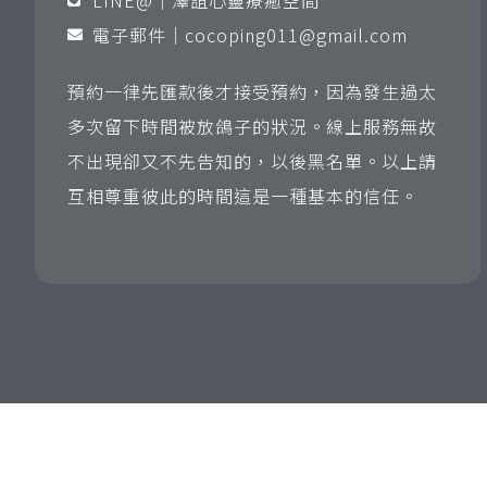
LINE@｜澤誼心靈療癒空間
電子郵件｜
cocoping011@gmail.com
預約一律先匯款後才接受預約，因為發生過太
多次留下時間被放鴿子的狀況。線上服務無故
不出現卻又不先告知的，以後黑名單。以上請
互相尊重彼此的時間這是一種基本的信任。