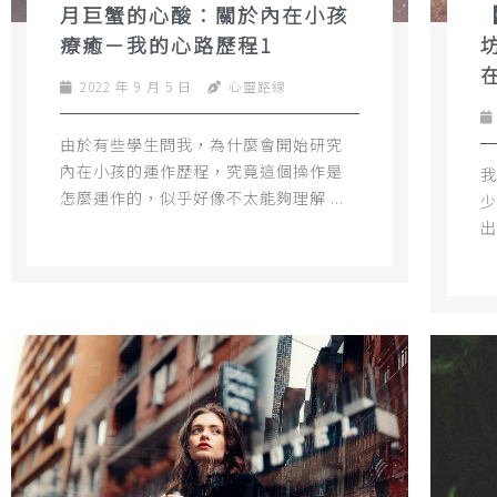
月巨蟹的心酸：關於內在小孩
療癒－我的心路歷程1
2022 年 9 月 5 日
心靈路線
由於有些學生問我，為什麼會開始研究
內在小孩的運作歷程，究竟這個操作是
我
怎麼運作的，似乎好像不太能夠理解 ...
少
出