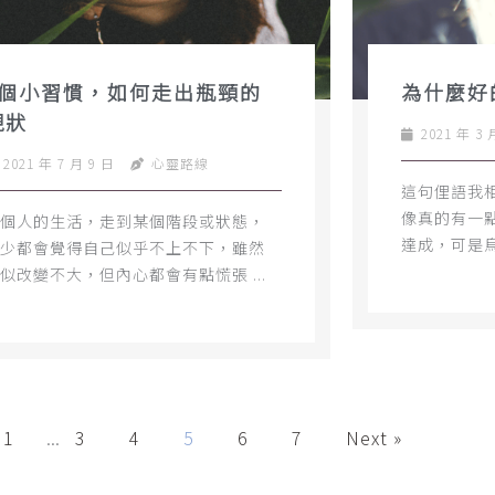
5個小習慣，如何走出瓶頸的
為什麼好
現狀
2021 年 3 
2021 年 7 月 9 日
心靈路線
這句俚語我
像真的有一
個人的生活，走到某個階段或狀態，
達成，可是烏
少都會覺得自己似乎不上不下，雖然
似改變不大，但內心都會有點慌張 ...
1
...
3
4
5
6
7
Next »