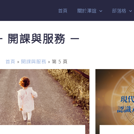
首頁
關於澤誼
部落格
－ 開課與服務 －
首頁
»
開課與服務
»
第 5 頁