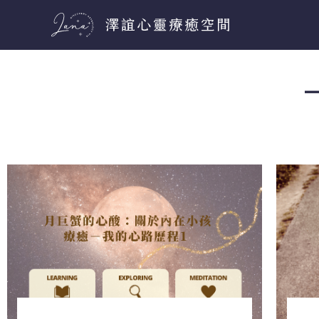
跳
至
主
要
內
容